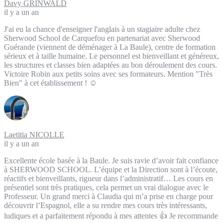
Davy GRINWALD
il y a un an
J'ai eu la chance d'enseigner l'anglais à un stagiaire adulte chez
Sherwood School de Carquefou en partenariat avec Sherwood
Guérande (viennent de déménager à La Baule), centre de formation
sérieux et à taille humaine. Le personnel est bienveillant et généreux,
les structures et classes bien adaptées au bon déroulement des cours.
Victoire Robin aux petits soins avec ses formateurs. Mention "Très
Bien" à cet établissement ! ☺️
Laetitia NICOLLE
il y a un an
Excellente école basée à la Baule. Je suis ravie d’avoir fait confiance
à SHERWOOD SCHOOL. L’équipe et la Direction sont à l’écoute,
réactifs et bienveillants, rigueur dans l’administratif… Les cours en
présentiel sont très pratiques, cela permet un vrai dialogue avec le
Professeur. Un grand merci à Claudia qui m’a prise en charge pour
découvrir l’Espagnol, elle a su rendre mes cours très intéressants,
ludiques et a parfaitement répondu à mes attentes 👍 Je recommande