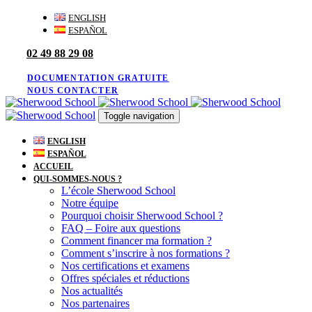
Skip
Skip
ENGLISH
links
to
ESPAÑOL
primary
02 49 88 29 08
navigation
Skip
to
DOCUMENTATION GRATUITE
content
NOUS CONTACTER
Toggle navigation
ENGLISH
ESPAÑOL
ACCUEIL
QUI-SOMMES-NOUS ?
L’école Sherwood School
Notre équipe
Pourquoi choisir Sherwood School ?
FAQ – Foire aux questions
Comment financer ma formation ?
Comment s’inscrire à nos formations ?
Nos certifications et examens
Offres spéciales et réductions
Nos actualités
Nos partenaires