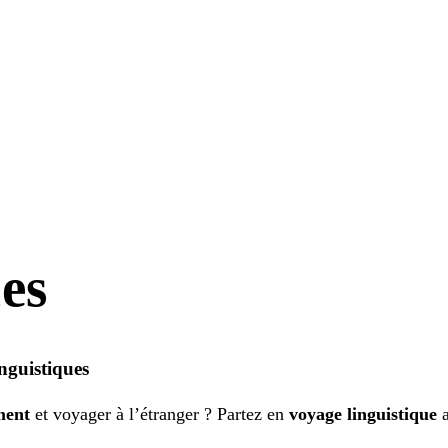
ues
nguistiques
ment
et voyager à l’étranger ? Partez en
voyage linguistique
a