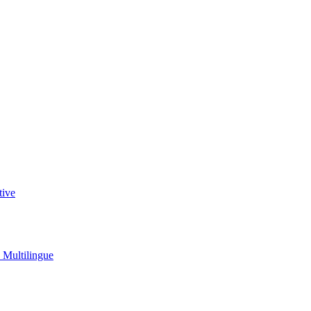
tive
u Multilingue