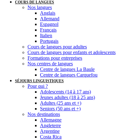
COURS DE LANGUES
Nos langues
Anglais
Allemand
Espagnol
Français
Italien
Portugais
Cours de langues pour adultes
Cours de langues pour enfants et adolescents
Formations pour entreprises
Nos centres de langues
Centre de langues La Baule
Centre de langues Carquefou
SÉJOURS LINGUISTIQUES
Pour qui ?
Adolescents (14 à 17 ans)
Jeunes adultes (18 à 25 ans)
Adultes (25 ans et +)
Seniors (50 ans et +)
Nos destinations
Allemagne
Angleterre
Argentine
Costa Rica