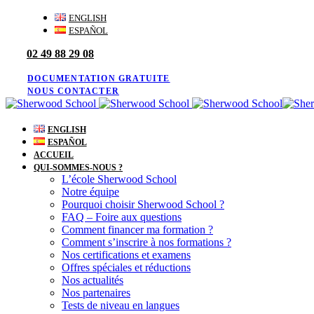
Skip
Skip
ENGLISH
links
to
ESPAÑOL
primary
02 49 88 29 08
navigation
Skip
to
DOCUMENTATION GRATUITE
content
NOUS CONTACTER
ENGLISH
ESPAÑOL
ACCUEIL
QUI-SOMMES-NOUS ?
L’école Sherwood School
Notre équipe
Pourquoi choisir Sherwood School ?
FAQ – Foire aux questions
Comment financer ma formation ?
Comment s’inscrire à nos formations ?
Nos certifications et examens
Offres spéciales et réductions
Nos actualités
Nos partenaires
Tests de niveau en langues