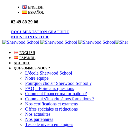
Skip
Skip
ENGLISH
links
to
ESPAÑOL
primary
02 49 88 29 08
navigation
Skip
to
DOCUMENTATION GRATUITE
content
NOUS CONTACTER
ENGLISH
ESPAÑOL
ACCUEIL
QUI-SOMMES-NOUS ?
L’école Sherwood School
Notre équipe
Pourquoi choisir Sherwood School ?
FAQ – Foire aux questions
Comment financer ma formation ?
Comment s’inscrire à nos formations ?
Nos certifications et examens
Offres spéciales et réductions
Nos actualités
Nos partenaires
Tests de niveau en langues