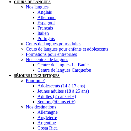
COURS DE LANGUES
Nos langues
Anglais
Allemand
Espagnol
Français
Italien
Portugais
Cours de langues pour adultes
Cours de langues pour enfants et adolescents
Formations pour entreprises
Nos centres de langues
Centre de langues La Baule
Centre de langues Carquefou
SÉJOURS LINGUISTIQUES
Pour qui ?
Adolescents (14 à 17 ans)
Jeunes adultes (18 à 25 ans)
Adultes (25 ans et +)
Seniors (50 ans et +)
Nos destinations
Allemagne
Angleterre
Argentine
Costa Rica