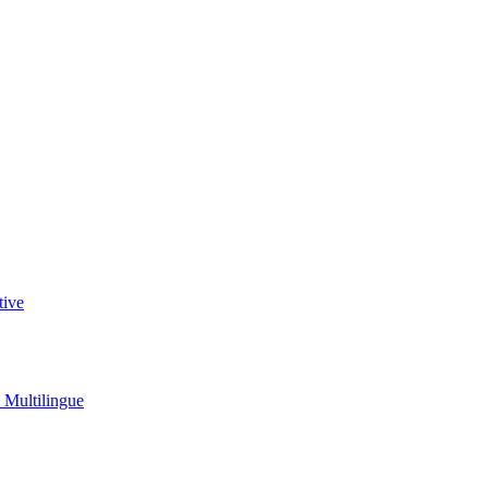
tive
u Multilingue