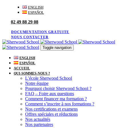
Skip
Skip
ENGLISH
links
to
ESPAÑOL
primary
02 49 88 29 08
navigation
Skip
to
DOCUMENTATION GRATUITE
content
NOUS CONTACTER
Toggle navigation
ENGLISH
ESPAÑOL
ACCUEIL
QUI-SOMMES-NOUS ?
L’école Sherwood School
Notre équipe
Pourquoi choisir Sherwood School ?
FAQ – Foire aux questions
Comment financer ma formation ?
Comment s’inscrire à nos formations ?
Nos certifications et examens
Offres spéciales et réductions
Nos actualités
Nos partenaires