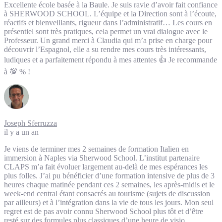
Excellente école basée à la Baule. Je suis ravie d’avoir fait confiance
à SHERWOOD SCHOOL. L’équipe et la Direction sont à l’écoute,
réactifs et bienveillants, rigueur dans l’administratif… Les cours en
présentiel sont très pratiques, cela permet un vrai dialogue avec le
Professeur. Un grand merci à Claudia qui m’a prise en charge pour
découvrir l’Espagnol, elle a su rendre mes cours très intéressants,
ludiques et a parfaitement répondu à mes attentes 👍 Je recommande
à 💯 % !
Joseph Sferruzza
il y a un an
Je viens de terminer mes 2 semaines de formation Italien en
immersion à Naples via Sherwood School. L’institut partenaire
CLAPS m’a fait évoluer largement au-delà de mes espérances les
plus folles. J’ai pu bénéficier d’une formation intensive de plus de 3
heures chaque matinée pendant ces 2 semaines, les après-midis et le
week-end central étant consacrés au tourisme (sujets de discussion
par ailleurs) et à l’intégration dans la vie de tous les jours. Mon seul
regret est de pas avoir connu Sherwood School plus tôt et d’être
resté sur des formules plus classiques d’une heure de visio