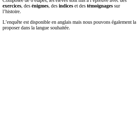
Composée de 6 étapes, les élèves sont mis à l’épreuve avec des
exercices
, des
énigmes
, des
indices
et des
témoignages
sur
l’histoire.
L’enquête est disponible en anglais mais nous pouvons également la
proposer dans la langue souhaitée.