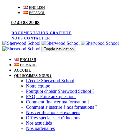
Skip
Skip
ENGLISH
links
to
ESPAÑOL
primary
02 49 88 29 08
navigation
Skip
to
DOCUMENTATION GRATUITE
content
NOUS CONTACTER
Toggle navigation
ENGLISH
ESPAÑOL
ACCUEIL
QUI-SOMMES-NOUS ?
L’école Sherwood School
Notre équipe
Pourquoi choisir Sherwood School ?
FAQ – Foire aux questions
Comment financer ma formation ?
Comment s’inscrire à nos formations ?
Nos certifications et examens
Offres spéciales et réductions
Nos actualités
Nos partenaires