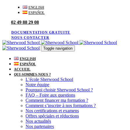
Skip
Skip
ENGLISH
links
to
ESPAÑOL
primary
02 49 88 29 08
navigation
Skip
to
DOCUMENTATION GRATUITE
content
NOUS CONTACTER
Toggle navigation
ENGLISH
ESPAÑOL
ACCUEIL
QUI-SOMMES-NOUS ?
L’école Sherwood School
Notre équipe
Pourquoi choisir Sherwood School ?
FAQ – Foire aux questions
Comment financer ma formation ?
Comment s’inscrire à nos formations ?
Nos certifications et examens
Offres spéciales et réductions
Nos actualités
Nos partenaires