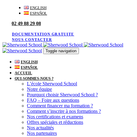
Skip
Skip
ENGLISH
links
to
ESPAÑOL
primary
02 49 88 29 08
navigation
Skip
to
DOCUMENTATION GRATUITE
content
NOUS CONTACTER
Toggle navigation
ENGLISH
ESPAÑOL
ACCUEIL
QUI-SOMMES-NOUS ?
L’école Sherwood School
Notre équipe
Pourquoi choisir Sherwood School ?
FAQ – Foire aux questions
Comment financer ma formation ?
Comment s’inscrire à nos formations ?
Nos certifications et examens
Offres spéciales et réductions
Nos actualités
Nos partenaires