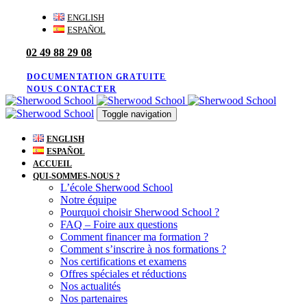
Skip
Skip
ENGLISH
links
to
ESPAÑOL
primary
02 49 88 29 08
navigation
Skip
to
DOCUMENTATION GRATUITE
content
NOUS CONTACTER
Toggle navigation
ENGLISH
ESPAÑOL
ACCUEIL
QUI-SOMMES-NOUS ?
L’école Sherwood School
Notre équipe
Pourquoi choisir Sherwood School ?
FAQ – Foire aux questions
Comment financer ma formation ?
Comment s’inscrire à nos formations ?
Nos certifications et examens
Offres spéciales et réductions
Nos actualités
Nos partenaires