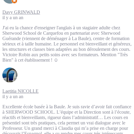
Davy GRINWALD
il y a un an
J'ai eu la chance d'enseigner l'anglais à un stagiaire adulte chez
Sherwood School de Carquefou en partenariat avec Sherwood
Guérande (viennent de déménager à La Baule), centre de formation
sérieux et à taille humaine. Le personnel est bienveillant et généreux,
les structures et classes bien adaptées au bon déroulement des cours.
Victoire Robin aux petits soins avec ses formateurs. Mention "Très
Bien" à cet établissement ! ☺️
Laetitia NICOLLE
il y a un an
Excellente école basée à la Baule. Je suis ravie d’avoir fait confiance
à SHERWOOD SCHOOL. L’équipe et la Direction sont à l’écoute,
réactifs et bienveillants, rigueur dans l’administratif… Les cours en
présentiel sont très pratiques, cela permet un vrai dialogue avec le
Professeur. Un grand merci à Claudia qui m’a prise en charge pour
découvrir l’Espagnol, elle a su rendre mes cours très intéressants,