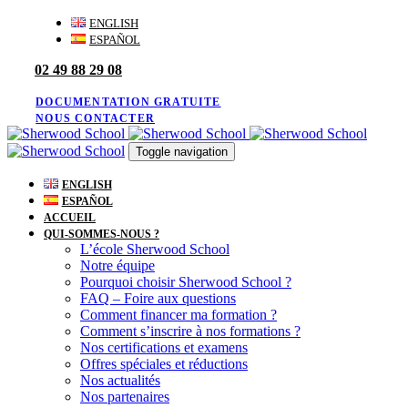
Skip
Skip
ENGLISH
links
to
ESPAÑOL
primary
02 49 88 29 08
navigation
Skip
to
DOCUMENTATION GRATUITE
content
NOUS CONTACTER
Toggle navigation
ENGLISH
ESPAÑOL
ACCUEIL
QUI-SOMMES-NOUS ?
L’école Sherwood School
Notre équipe
Pourquoi choisir Sherwood School ?
FAQ – Foire aux questions
Comment financer ma formation ?
Comment s’inscrire à nos formations ?
Nos certifications et examens
Offres spéciales et réductions
Nos actualités
Nos partenaires