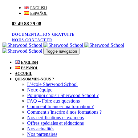
Skip
Skip
ENGLISH
links
to
ESPAÑOL
primary
02 49 88 29 08
navigation
Skip
to
DOCUMENTATION GRATUITE
content
NOUS CONTACTER
Toggle navigation
ENGLISH
ESPAÑOL
ACCUEIL
QUI-SOMMES-NOUS ?
L’école Sherwood School
Notre équipe
Pourquoi choisir Sherwood School ?
FAQ – Foire aux questions
Comment financer ma formation ?
Comment s’inscrire à nos formations ?
Nos certifications et examens
Offres spéciales et réductions
Nos actualités
Nos partenaires