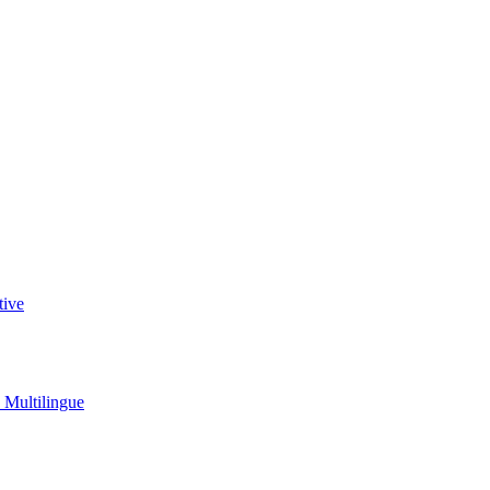
tive
u Multilingue