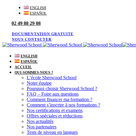
Skip
Skip
ENGLISH
links
to
ESPAÑOL
primary
02 49 88 29 08
navigation
Skip
to
DOCUMENTATION GRATUITE
content
NOUS CONTACTER
ENGLISH
ESPAÑOL
ACCUEIL
QUI-SOMMES-NOUS ?
L’école Sherwood School
Notre équipe
Pourquoi choisir Sherwood School ?
FAQ – Foire aux questions
Comment financer ma formation ?
Comment s’inscrire à nos formations ?
Nos certifications et examens
Offres spéciales et réductions
Nos actualités
Nos partenaires
Tests de niveau en langues