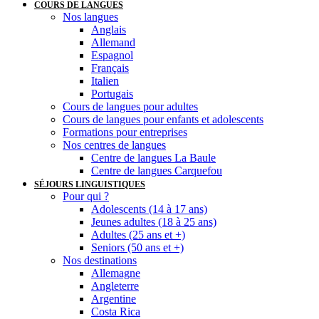
COURS DE LANGUES
Nos langues
Anglais
Allemand
Espagnol
Français
Italien
Portugais
Cours de langues pour adultes
Cours de langues pour enfants et adolescents
Formations pour entreprises
Nos centres de langues
Centre de langues La Baule
Centre de langues Carquefou
SÉJOURS LINGUISTIQUES
Pour qui ?
Adolescents (14 à 17 ans)
Jeunes adultes (18 à 25 ans)
Adultes (25 ans et +)
Seniors (50 ans et +)
Nos destinations
Allemagne
Angleterre
Argentine
Costa Rica