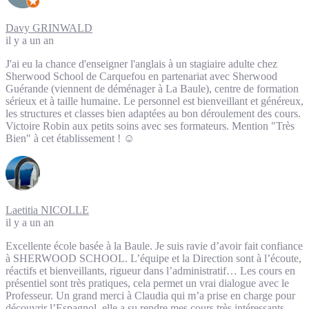
Davy GRINWALD
il y a un an
J'ai eu la chance d'enseigner l'anglais à un stagiaire adulte chez
Sherwood School de Carquefou en partenariat avec Sherwood
Guérande (viennent de déménager à La Baule), centre de formation
sérieux et à taille humaine. Le personnel est bienveillant et généreux,
les structures et classes bien adaptées au bon déroulement des cours.
Victoire Robin aux petits soins avec ses formateurs. Mention "Très
Bien" à cet établissement ! ☺️
Laetitia NICOLLE
il y a un an
Excellente école basée à la Baule. Je suis ravie d’avoir fait confiance
à SHERWOOD SCHOOL. L’équipe et la Direction sont à l’écoute,
réactifs et bienveillants, rigueur dans l’administratif… Les cours en
présentiel sont très pratiques, cela permet un vrai dialogue avec le
Professeur. Un grand merci à Claudia qui m’a prise en charge pour
découvrir l’Espagnol, elle a su rendre mes cours très intéressants,