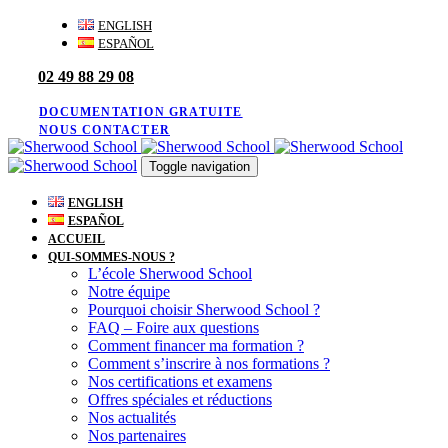
Skip
Skip
ENGLISH
links
to
ESPAÑOL
primary
02 49 88 29 08
navigation
Skip
to
DOCUMENTATION GRATUITE
content
NOUS CONTACTER
Toggle navigation
ENGLISH
ESPAÑOL
ACCUEIL
QUI-SOMMES-NOUS ?
L’école Sherwood School
Notre équipe
Pourquoi choisir Sherwood School ?
FAQ – Foire aux questions
Comment financer ma formation ?
Comment s’inscrire à nos formations ?
Nos certifications et examens
Offres spéciales et réductions
Nos actualités
Nos partenaires