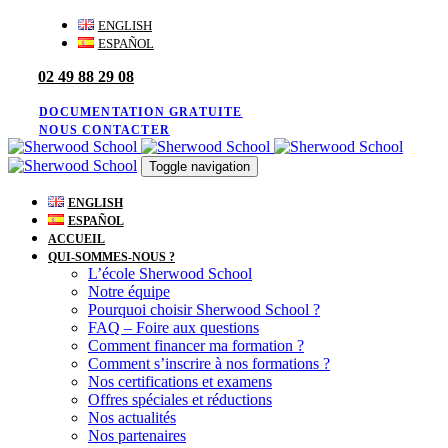
Skip
Skip
ENGLISH
links
to
ESPAÑOL
primary
02 49 88 29 08
navigation
Skip
to
DOCUMENTATION GRATUITE
content
NOUS CONTACTER
Toggle navigation
ENGLISH
ESPAÑOL
ACCUEIL
QUI-SOMMES-NOUS ?
L’école Sherwood School
Notre équipe
Pourquoi choisir Sherwood School ?
FAQ – Foire aux questions
Comment financer ma formation ?
Comment s’inscrire à nos formations ?
Nos certifications et examens
Offres spéciales et réductions
Nos actualités
Nos partenaires