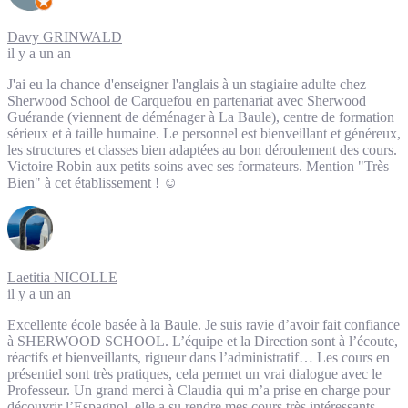
Davy GRINWALD
il y a un an
J'ai eu la chance d'enseigner l'anglais à un stagiaire adulte chez
Sherwood School de Carquefou en partenariat avec Sherwood
Guérande (viennent de déménager à La Baule), centre de formation
sérieux et à taille humaine. Le personnel est bienveillant et généreux,
les structures et classes bien adaptées au bon déroulement des cours.
Victoire Robin aux petits soins avec ses formateurs. Mention "Très
Bien" à cet établissement ! ☺️
Laetitia NICOLLE
il y a un an
Excellente école basée à la Baule. Je suis ravie d’avoir fait confiance
à SHERWOOD SCHOOL. L’équipe et la Direction sont à l’écoute,
réactifs et bienveillants, rigueur dans l’administratif… Les cours en
présentiel sont très pratiques, cela permet un vrai dialogue avec le
Professeur. Un grand merci à Claudia qui m’a prise en charge pour
découvrir l’Espagnol, elle a su rendre mes cours très intéressants,