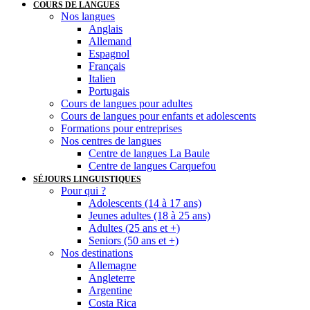
COURS DE LANGUES
Nos langues
Anglais
Allemand
Espagnol
Français
Italien
Portugais
Cours de langues pour adultes
Cours de langues pour enfants et adolescents
Formations pour entreprises
Nos centres de langues
Centre de langues La Baule
Centre de langues Carquefou
SÉJOURS LINGUISTIQUES
Pour qui ?
Adolescents (14 à 17 ans)
Jeunes adultes (18 à 25 ans)
Adultes (25 ans et +)
Seniors (50 ans et +)
Nos destinations
Allemagne
Angleterre
Argentine
Costa Rica