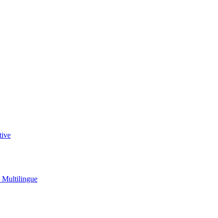
tive
u Multilingue