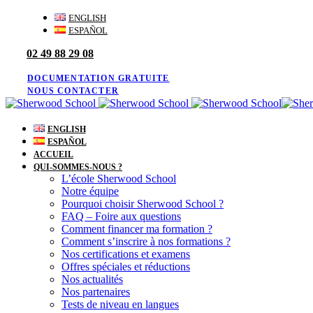
Skip
Skip
ENGLISH
links
to
ESPAÑOL
primary
02 49 88 29 08
navigation
Skip
to
DOCUMENTATION GRATUITE
content
NOUS CONTACTER
ENGLISH
ESPAÑOL
ACCUEIL
QUI-SOMMES-NOUS ?
L’école Sherwood School
Notre équipe
Pourquoi choisir Sherwood School ?
FAQ – Foire aux questions
Comment financer ma formation ?
Comment s’inscrire à nos formations ?
Nos certifications et examens
Offres spéciales et réductions
Nos actualités
Nos partenaires
Tests de niveau en langues