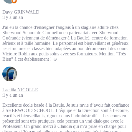
Davy GRINWALD
il y a un an
J'ai eu la chance d'enseigner l'anglais à un stagiaire adulte chez
Sherwood School de Carquefou en partenariat avec Sherwood
Guérande (viennent de déménager à La Baule), centre de formation
sérieux et à taille humaine. Le personnel est bienveillant et généreux,
les structures et classes bien adaptées au bon déroulement des cours.
Victoire Robin aux petits soins avec ses formateurs. Mention "Très
Bien" à cet établissement ! ☺️
Laetitia NICOLLE
il y a un an
Excellente école basée à la Baule. Je suis ravie d’avoir fait confiance
à SHERWOOD SCHOOL. L’équipe et la Direction sont à l’écoute,
réactifs et bienveillants, rigueur dans l’administratif… Les cours en
présentiel sont très pratiques, cela permet un vrai dialogue avec le
Professeur. Un grand merci à Claudia qui m’a prise en charge pour
découvrir l’Espagnol, elle a su rendre mes cours très intéressants,