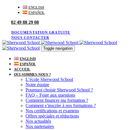
Skip
Skip
ENGLISH
links
to
ESPAÑOL
primary
02 49 88 29 08
navigation
Skip
to
DOCUMENTATION GRATUITE
content
NOUS CONTACTER
Toggle navigation
ENGLISH
ESPAÑOL
ACCUEIL
QUI-SOMMES-NOUS ?
L’école Sherwood School
Notre équipe
Pourquoi choisir Sherwood School ?
FAQ – Foire aux questions
Comment financer ma formation ?
Comment s’inscrire à nos formations ?
Nos certifications et examens
Offres spéciales et réductions
Nos actualités
Nos partenaires